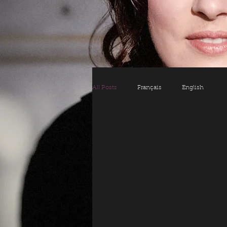
All Posts
Français
English