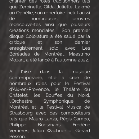
chanter des rôles traditionnels tels
que Zerbinetta, Gilda, Juliette, Lakmé
ou Ophélie, son répertoire inclut aussi
de nombreuses oeuvres
redécouvertes ainsi que plusieurs
créations mondiales. Son premier
disque Colorature a été salué par la
critique et son dernier
enregistrement solo avec Les
Boréades de Montréal,
Maestrino
Mozart,
a été lancé à l'automne 2022.
À l’aise dans la musique
contemporaine, elle a créé de
nombreux rôles pour le Festival
d'Aix-en-Provence, le Théâtre du
Châtelet, les Bouffes du Nord,
l'Orchestre Symphonique de
Montréal et le Festival Musica de
Strasbourg avec des compositeurs
tels que Mauro Lanza, Régis Campo,
Philippe Boesmans, Frédéric
Verrières, Julian Wachner et Gérard
Pesson.