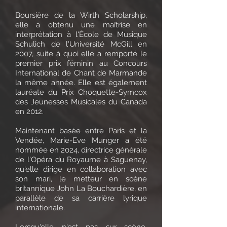
​Boursière de la Wirth Scholarship,
e
lle a obtenu une maîtrise en
interprétation à l'École de Musique
Schulich de l'Université McGill en
2007, suite à quoi elle a remporté le
premier prix féminin au Concours
International de Chant de Marmande
la même année. Elle est également
lauréate du Prix Choquette-Symcox
des Jeunesses Musicales du Canada
en 2012.
Maintenant basée entre Paris et la
Vendée, Marie-Eve Munger a été
nommée en 2024, directrice générale
de l'Opéra du Royaume à Saguenay,
qu'elle dirige en collaboration avec
son mari, le metteur en scène
britannique John La Bouchardière, en
parall
èle de sa carrière lyrique
internationale.