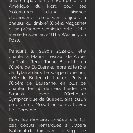
solide réputation en Europe et en
Amérique du Nord pour ses
"coloratures d'une aisance
désarmante... préservant toujours la
chaleur du timbre" (Opéra Magazine)
et sa présence scénique forte - "elle
a volé le spectacle" (The Washington
Post).
Pendant la saison 2024-25, elle
chante la Manon Lescaut de Auber
au Teatro Regio Torino, Blondchen à
l'Opéra de St-Étienne, reprend le rôle
de Tytania dans Le songe d'une nuit
d'été de Britten de Laurent Pelly à
l'Opéra de Lausanne, en plus de
chanter les 4 derniers Lieder de
Strauss avec l'Orchestre
Symphonique de Québec, ainsi qu'un
programme Mozart en concert avec
Les Boréades.
Dans les dernières années, elle fait
des débuts remarqués à l'Opéra
National du Rhin dans Die Vögel de