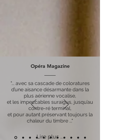
Opéra Magazine
"... avec sa cascade de coloratures
d’une aisance désarmante dans la
plus aérienne vocalise,
et les impeccables suraigus, jusqu’au
contre-ré terminal,
et pour autant préservant toujours la
chaleur du timbre ..."
Lire plus ...