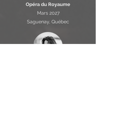
Opéra du Royaume
Mars 2027
Saguenay, Québec
L'Enfant et les sortilèges
Feu - Princesse - Rossignol
George Enescu Philharmonic
Mai 2027
Bucarest, Roumanie